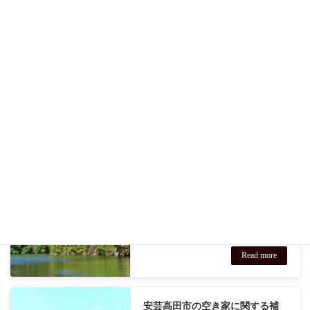
解体費用の一部を補助する制度を創設
しました。なお、補助金の申請前に、
あらかじめ老朽 […]
Read more
神石高原町の空き家に関する補
助金や制度
１ 神石高原町空家解体撤去事業補助
金について 神石高原町では、老朽化
した空家を解体することで地域の生活
環境の保全を図るため、解体撤去費用
の１／３（補助金限度額50万円）を補
助する制度を実施しています。皆さん
ぜひご活用く […]
Read more
安芸高田市の空き家に関する補