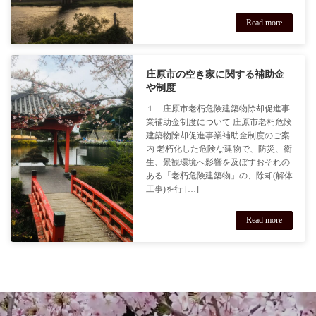
Read more
庄原市の空き家に関する補助金
や制度
１ 庄原市老朽危険建築物除却促進事
業補助金制度について 庄原市老朽危険
建築物除却促進事業補助金制度のご案
内 老朽化した危険な建物で、防災、衛
生、景観環境へ影響を及ぼすおそれの
ある「老朽危険建築物」の、除却(解体
工事)を行 […]
Read more