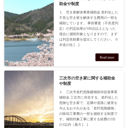
助金や制度
１ 空き家解体事業補助金 老朽化した
不良な空き家を解体する費用の一部を
補助しています。 事前審査（不良度判
定）の判定結果が100点以上となった
場合に補助対象となりますので、まず
は判定依頼書を提出してください。 ※
木造の住 […]
Read more
三次市の空き家に関する補助金
や制度
１ 三次市老朽危険建物除却促進事業
補助金 三次市に存在する、老朽化した
危険な空き家で、近隣や道路に被害を
与えるおそれがある「老朽危険建物」
の除却工事費の一部を補助する制度で
す。補助対象工事に要する経費の3分
の1以内（最大 […]